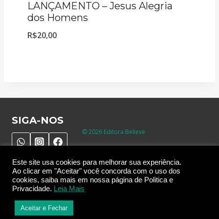
LANÇAMENTO – Jesus Alegria
dos Homens
R$
20,00
SIGA-NOS
© 2026 Editora Believe
Este site usa cookies para melhorar sua experiência.
Ao clicar em "Aceitar" você concorda com o uso dos
Desenvolvido por
T
e
n
h
a
C
l
i
e
n
t
e
s
cookies, saiba mais em nossa página de Politica e
Privacidade.
Leia Mais
Cookies, termos de política e privacidade
Aceitar e Fechar