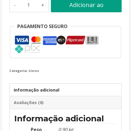
Os
Adicionar ao
Pais
carrinho
da
PAGAMENTO SEGURO
Igreja
quantidade
Categoria:
Livros
Informação adicional
Avaliações (0)
Informação adicional
Peso
0,90 kg