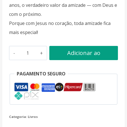
anos, o verdadeiro valor da amizade — com Deus e
com o próximo.
Porque com Jesus no coração, toda amizade fica
mais especial!
Amizade:
Adicionar ao
Um
carrinho
Presente
PAGAMENTO SEGURO
de
Deus!
quantidade
Categoria:
Livros