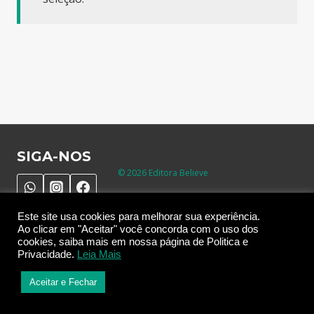
SIGA-NOS
© 2026 Editora Believe
Este site usa cookies para melhorar sua experiência.
Ao clicar em "Aceitar" você concorda com o uso dos
Desenvolvido por
T
e
n
h
a
C
l
i
e
n
t
e
s
cookies, saiba mais em nossa página de Politica e
Privacidade.
Leia Mais
Cookies, termos de política e privacidade
Aceitar e Fechar