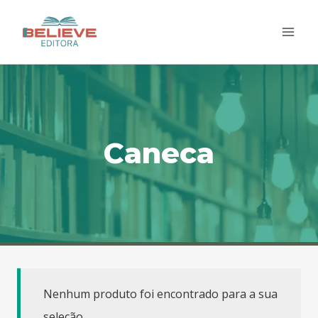
Pular
para
o
Conteúdo
Caneca
Nenhum produto foi encontrado para a sua
seleção.